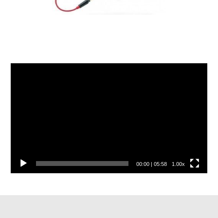
Video
přehrávač
00:00
|
05:58
1.00x