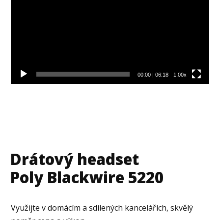
00:00
|
06:18
1.00x
Drátový headset
Poly Blackwire 5220
Využijte v domácím a sdílených kancelářích, skvělý