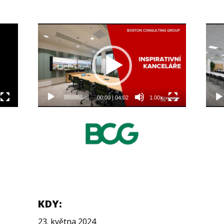
Video
Vide
přehrávač
přeh
00:00
|
04:02
1.00x
KDY:
23. května 2024