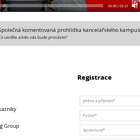
00:00
|
03:13
Společná komentovaná prohlídka kancelářského kampu
Co uvidíte a kdo vás bude provázet?
Registrace
kazníky
ng Group