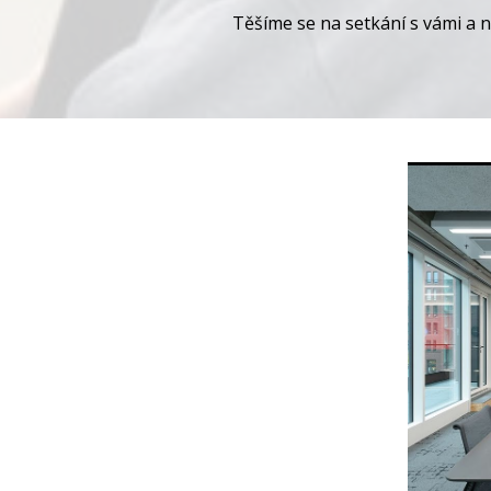
Těšíme se na setkání s vámi a 
Video
přehrávač