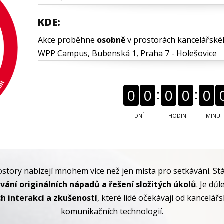
KDE:
Akce proběhne
osobně
v prostorách kancelářsk
WPP Campus, Bubenská 1, Praha 7 - Holešovice
0
0
0
0
0
DNÍ
HODIN
MINU
story nabízejí mnohem více než jen místa pro setkávání. St
ání originálních nápadů a řešení složitých úkolů
. Je dů
h interakcí a zkušeností
, které lidé očekávají od kancelá
komunikačních technologií.