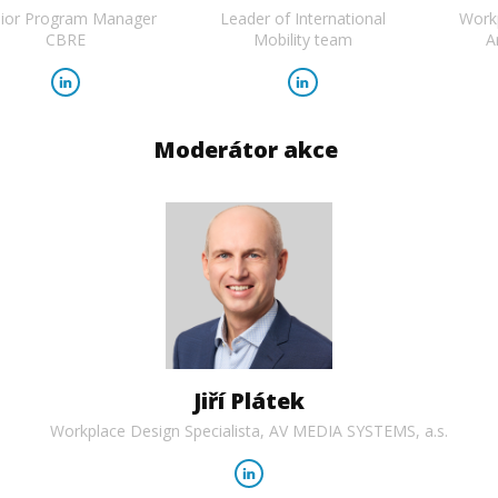
ior Program Manager
Leader of International
Workp
CBRE
Mobility team
A
Moderátor akce
Jiří Plátek
Workplace Design Specialista, AV MEDIA SYSTEMS, a.s.