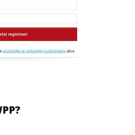
lat registraci
ře
souhlasíte se smluvními podmínkami
akce.
WPP?