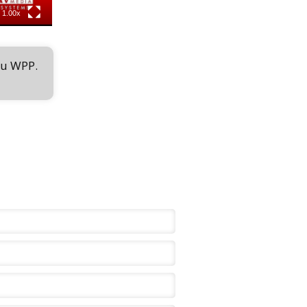
1.00x
su WPP.