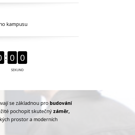
ého kampusu
0
0
0
T
SEKUND
ávají se základnou pro
budování
ležité pochopit skutečný
záměr,
řských prostor a moderních