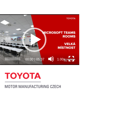
o
rávač
00:00
|
05:37
1.00x