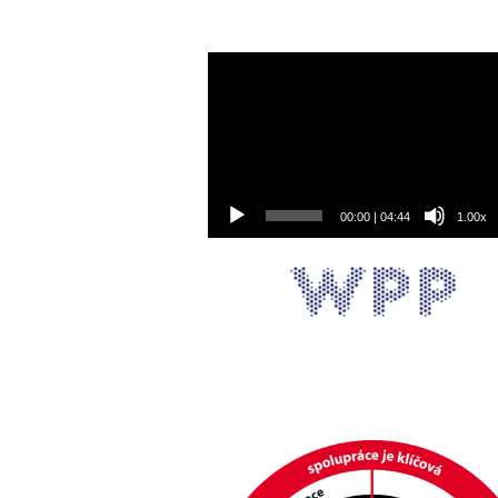
Video
přehrávač
00:00
|
04:44
1.00x